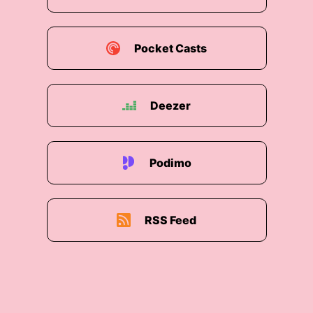
00:01:02: Es geht ja viel um digitale
Souveränität aber oft ist diese Diskussion relativ
Pocket Casts
waage und bei eurem Case ist es jetzt sehr
konkret denn das geht darum dass Martina
Weimat mit EPI das Produkt Vero aufbaut und
Deezer
das ist der Versuch der europäischen Banken
Apple Pay und PayPal etwas entgegenzusetzen,
eine eigene Bezahlmethode zu entwickeln.
Podimo
00:01:30: Wo man dann zum Beispiel Geld an
seine Freunde schicken kann im Internet
bezahlen kann in Zukunft und auch an der Kasse
RSS Feed
im Supermarkt damit bezahlt.
00:01:40: Und euch steht eine relativ große
Summe zur Verfügung von den Banken um
dieses Projekt umzusetzen?